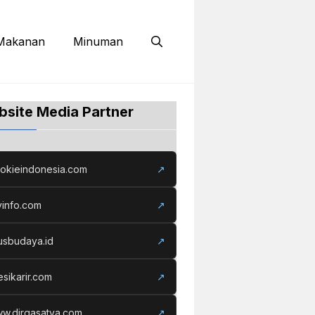
Makanan
Minuman
site Media Partner
okieindonesia.com
↗
yinfo.com
↗
tusbudaya.id
↗
esikarir.com
↗
w.dirgasatya.com
↗