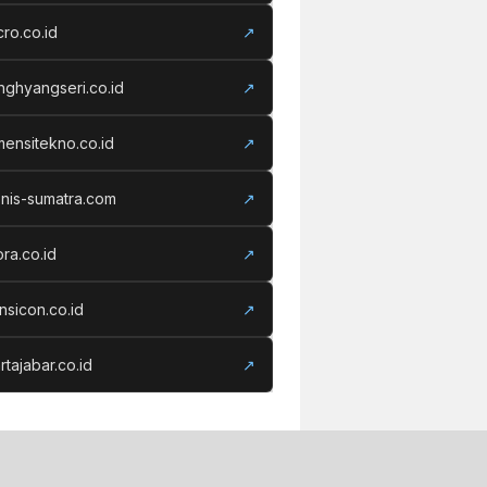
cro.co.id
↗
nghyangseri.co.id
↗
mensitekno.co.id
↗
snis-sumatra.com
↗
ora.co.id
↗
ansicon.co.id
↗
rtajabar.co.id
↗