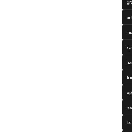
gr
an
mi
sp
ha
fr
op
re
ko