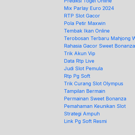
Prediksi Togel Online
Mix Parlay Euro 2024
RTP Slot Gacor
Pola Petir Maxwin
Tembak Ikan Online
Terobosan Terbaru Mahjong 
Rahasia Gacor Sweet Bonanza
Trik Akun Vip
Data Rtp Live
Judi Slot Pemula
Rtp Pg Soft
Trik Curang Slot Olympus
Tampilan Bermain
Permainan Sweet Bonanza
Pemahaman Keunikan Slot
Strategi Ampuh
Link Pg Soft Resmi