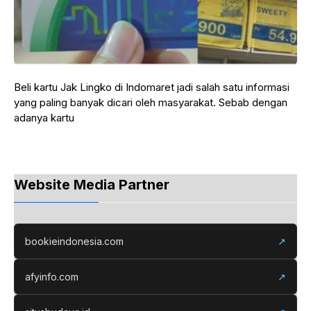
Beli kartu Jak Lingko di Indomaret jadi salah satu informasi
yang paling banyak dicari oleh masyarakat. Sebab dengan
adanya kartu
Website Media Partner
bookieindonesia.com
↗
afyinfo.com
↗