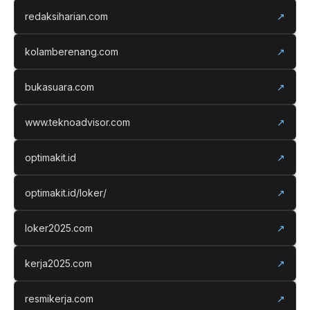
redaksiharian.com
↗
kolamberenang.com
↗
bukasuara.com
↗
www.teknoadvisor.com
↗
optimakit.id
↗
optimakit.id/loker/
↗
loker2025.com
↗
kerja2025.com
↗
resmikerja.com
↗