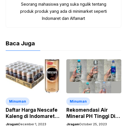
k
Seorang mahasiswa yang suka ngulik tentang
produk produk yang ada di minimarket seperti
Indomaret dan Alfamart
Baca Juga
Minuman
Minuman
Daftar Harga Nescafe
Rekomendasi Air
Kaleng di Indomaret
Mineral PH Tinggi Di
2024 Beserta
Indomaret
Jiragam
December 1, 2023
Jiragam
October 25, 2023