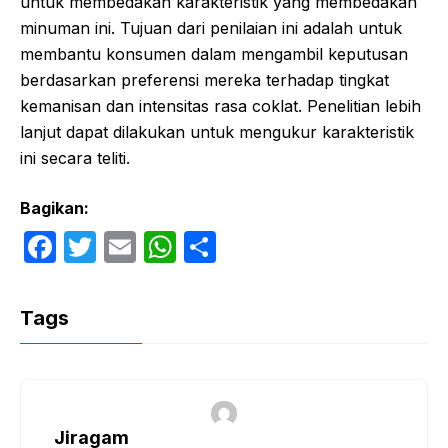
untuk membedakan karakteristik yang membedakan
minuman ini. Tujuan dari penilaian ini adalah untuk
membantu konsumen dalam mengambil keputusan
berdasarkan preferensi mereka terhadap tingkat
kemanisan dan intensitas rasa coklat. Penelitian lebih
lanjut dapat dilakukan untuk mengukur karakteristik
ini secara teliti.
Bagikan:
F
T
E
W
S
a
w
m
h
h
c
itt
ail
at
ar
Tags
e
er
s
e
b
A
o
p
o
p
Jiragam