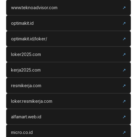
www.teknoadvisor.com
↗
optimakit.id
↗
optimakit.id/loker/
↗
loker2025.com
↗
kerja2025.com
↗
resmikerja.com
↗
loker.resmikerja.com
↗
alfamart.web.id
↗
micro.co.id
↗