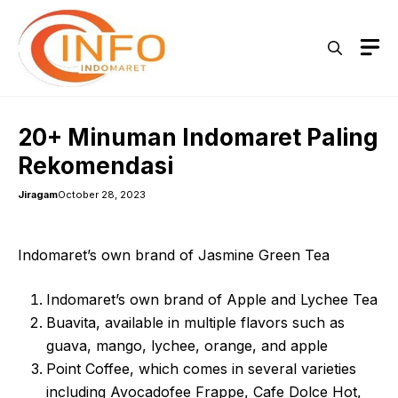
Skip
to
M
content
20+ Minuman Indomaret Paling
Rekomendasi
Jiragam
October 28, 2023
Indomaret’s own brand of Jasmine Green Tea
Indomaret’s own brand of Apple and Lychee Tea
Buavita, available in multiple flavors such as
guava, mango, lychee, orange, and apple
Point Coffee, which comes in several varieties
including Avocadofee Frappe, Cafe Dolce Hot,