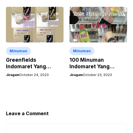
Variannya!
Minuman
Minuman
Greenfields
100 Minuman
Indomaret Yang
Indomaret Yang
Nikmat
Nikmat Dan
Jiragam
October 24, 2023
Jiragam
October 23, 2023
Menyegarkan
Leave a Comment
Comment