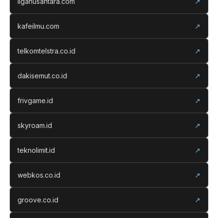
liganusantara.com
↗
kafeilmu.com
↗
telkomtelstra.co.id
↗
dakisemut.co.id
↗
frivgame.id
↗
skyroam.id
↗
teknolimit.id
↗
webkos.co.id
↗
groove.co.id
↗