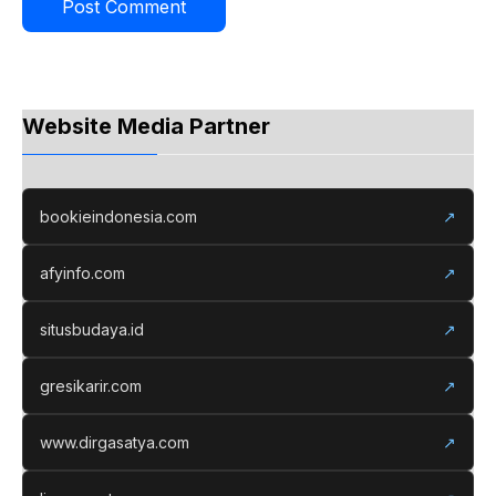
Website Media Partner
bookieindonesia.com
↗
afyinfo.com
↗
situsbudaya.id
↗
gresikarir.com
↗
www.dirgasatya.com
↗