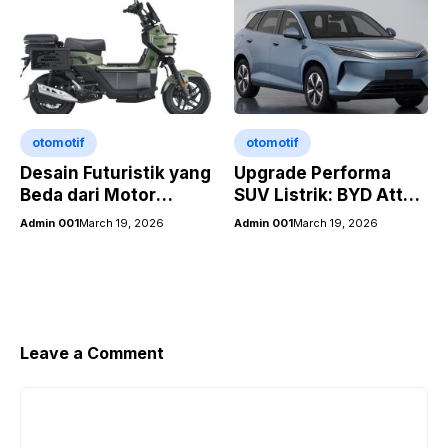
otomotif
otomotif
Desain Futuristik yang
Upgrade Performa
Beda dari Motor
SUV Listrik: BYD Atto
Konvensional
3 Kini Lebih Sporty
Admin 001
March 19, 2026
Admin 001
March 19, 2026
dengan Sistem RWD
Leave a Comment
Comment