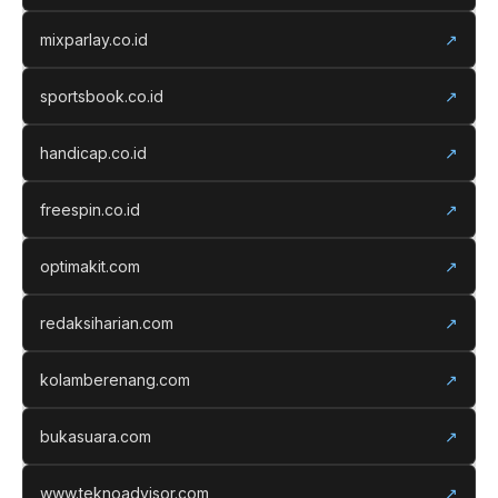
mixparlay.co.id
↗
sportsbook.co.id
↗
handicap.co.id
↗
freespin.co.id
↗
optimakit.com
↗
redaksiharian.com
↗
kolamberenang.com
↗
bukasuara.com
↗
www.teknoadvisor.com
↗