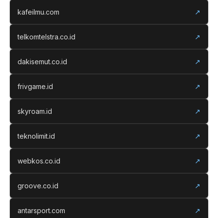
kafeilmu.com
↗
telkomtelstra.co.id
↗
dakisemut.co.id
↗
frivgame.id
↗
skyroam.id
↗
teknolimit.id
↗
webkos.co.id
↗
groove.co.id
↗
antarsport.com
↗