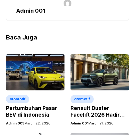
Admin 001
Baca Juga
otomotif
otomotif
Pertumbuhan Pasar
Renault Duster
BEV di Indonesia
Facelift 2026 Hadir
dengan Tampilan
Admin 003
March 22, 2026
Admin 001
March 21, 2026
Lebih Stylish dan
Teknologi Canggih