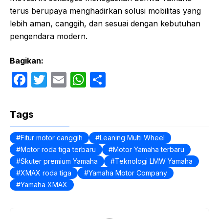
terus berupaya menghadirkan solusi mobilitas yang
lebih aman, canggih, dan sesuai dengan kebutuhan
pengendara modern.
Bagikan:
F
T
E
W
S
a
w
m
h
h
c
itt
ail
at
ar
Tags
e
er
s
e
b
A
Fitur motor canggih
Leaning Multi Wheel
Motor roda tiga terbaru
Motor Yamaha terbaru
o
p
Skuter premium Yamaha
Teknologi LMW Yamaha
o
p
XMAX roda tiga
Yamaha Motor Company
k
Yamaha XMAX