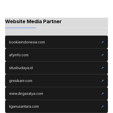
Website Media Partner
bookieindonesia.com
↗
afyinfo.com
↗
situsbudaya.id
↗
gresikarir.com
↗
www.dirgasatya.com
↗
liganusantara.com
↗