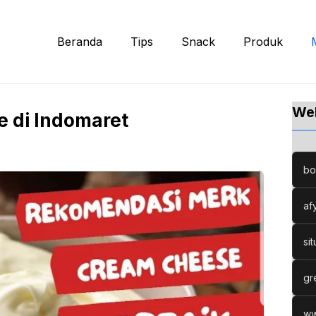
Beranda
Tips
Snack
Produk
Web
 di Indomaret
bo
af
si
gr
ww