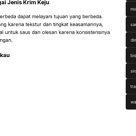
ai Jenis Krim Keju
mi
berbeda dapat melayani tujuan yang berbeda.
ng karena tekstur dan tingkat keasamannya,
sa
al untuk saus dan olesan karena konsistensinya
ingan.
di
gkau
bi
sii
tr
wa