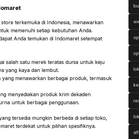
bu
domaret
ww
e store terkemuka di Indonesia, menawarkan
ntuk memenuhi setiap kebutuhan Anda.
op
dapat Anda temukan di Indomaret setempat
op
ai salah satu merek teratas dunia untuk keju
lo
ya yang kaya dan lembut.
nya yang menawarkan berbagai produk, termasuk
ke
yang menyediakan produk krim dekaden
re
purna untuk berbagai penggunaan.
lo
ng tersedia mungkin berbeda di setiap toko,
omaret terdekat untuk pilihan spesifiknya.
al