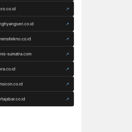
cro.co.id
↗
nghyangseri.co.id
↗
mensitekno.co.id
↗
snis-sumatra.com
↗
ora.co.id
↗
ansicon.co.id
↗
rtajabar.co.id
↗