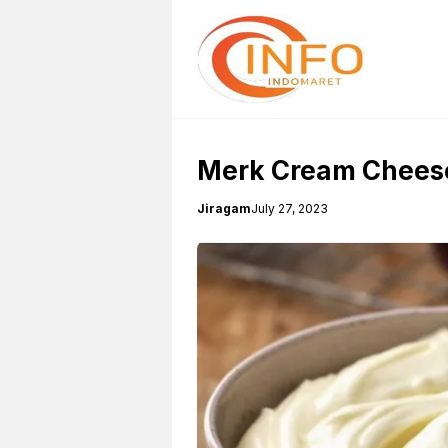
Skip
to
content
Merk Cream Cheese
Jiragam
July 27, 2023