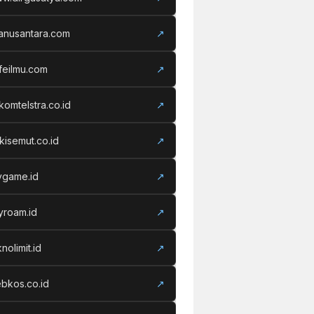
ganusantara.com
↗
feilmu.com
↗
lkomtelstra.co.id
↗
kisemut.co.id
↗
ivgame.id
↗
yroam.id
↗
nolimit.id
↗
bkos.co.id
↗