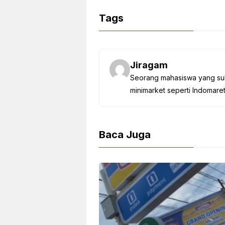
c
itt
ail
at
ar
Tags
e
er
s
e
b
A
o
p
Jiragam
o
p
Seorang mahasiswa yang suk
k
minimarket seperti Indomaret
Baca Juga