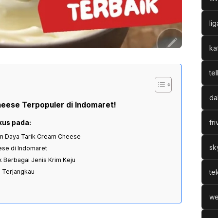
li
ka
te
da
ese Terpopuler di Indomaret!
fr
kus pada:
an Daya Tarik Cream Cheese
sk
se di Indomaret
 Berbagai Jenis Krim Keju
 Terjangkau
tek
we