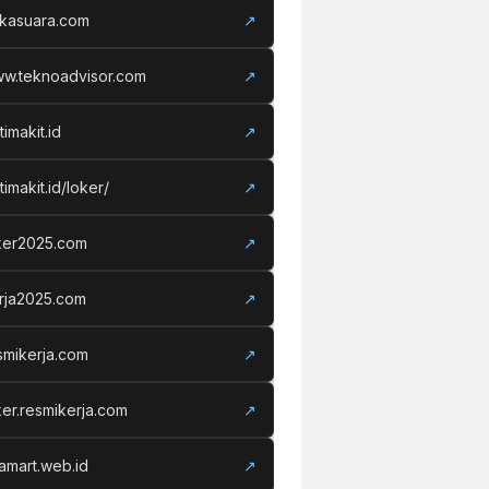
kasuara.com
↗
w.teknoadvisor.com
↗
timakit.id
↗
timakit.id/loker/
↗
ker2025.com
↗
rja2025.com
↗
smikerja.com
↗
ker.resmikerja.com
↗
famart.web.id
↗