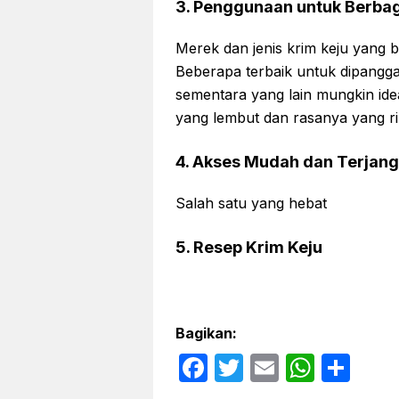
3. Penggunaan untuk Berbag
Merek dan jenis krim keju yang 
Beberapa terbaik untuk dipangga
sementara yang lain mungkin ide
yang lembut dan rasanya yang r
4. Akses Mudah dan Terjan
Salah satu yang hebat
5. Resep Krim Keju
Bagikan:
F
T
E
W
S
a
w
m
h
h