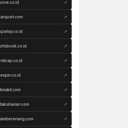
oove.co.id
↗
tarsport.com
↗
xparlay.co.id
↗
ortsbook.co.id
↗
ndicap.co.id
↗
eespin.co.id
↗
timakit.com
↗
daksiharian.com
↗
lamberenang.com
↗