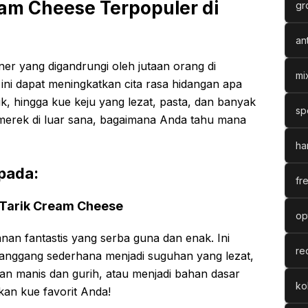
m Cheese Terpopuler di
gr
an
ner yang digandrungi oleh jutaan orang di
mi
ini dapat meningkatkan cita rasa hidangan apa
ik, hingga kue keju yang lezat, pasta, dan banyak
sp
erek di luar sana, bagaimana Anda tahu mana
ha
 pada:
fr
 Tarik Cream Cheese
op
nan fantastis yang serba guna dan enak. Ini
re
anggang sederhana menjadi suguhan yang lezat,
an manis dan gurih, atau menjadi bahan dasar
ko
n kue favorit Anda!