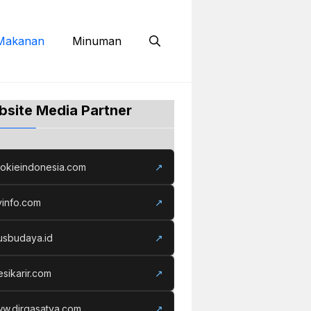
Makanan
Minuman
site Media Partner
okieindonesia.com
↗
yinfo.com
↗
tusbudaya.id
↗
esikarir.com
↗
w.dirgasatya.com
↗