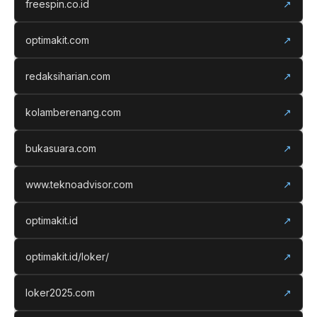
freespin.co.id
↗
optimakit.com
↗
redaksiharian.com
↗
kolamberenang.com
↗
bukasuara.com
↗
www.teknoadvisor.com
↗
optimakit.id
↗
optimakit.id/loker/
↗
loker2025.com
↗