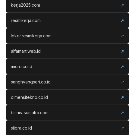
kerja2025.com
↗
resmikerja.com
↗
loker.resmikerja.com
↗
alfamart.web.id
↗
micro.co.id
↗
sanghyangseri.co.id
↗
dimensitekno.co.id
↗
bisnis-sumatra.com
↗
siiora.co.id
↗