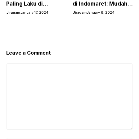
Paling Laku di
di Indomaret: Mudah
Indomaret 2024
dan Praktis!
Jiragam
January 17, 2024
Jiragam
January 8, 2024
Leave a Comment
Comment