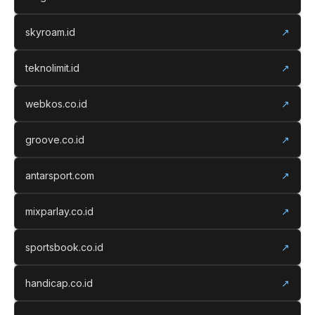
skyroam.id
↗
teknolimit.id
↗
webkos.co.id
↗
groove.co.id
↗
antarsport.com
↗
mixparlay.co.id
↗
sportsbook.co.id
↗
handicap.co.id
↗