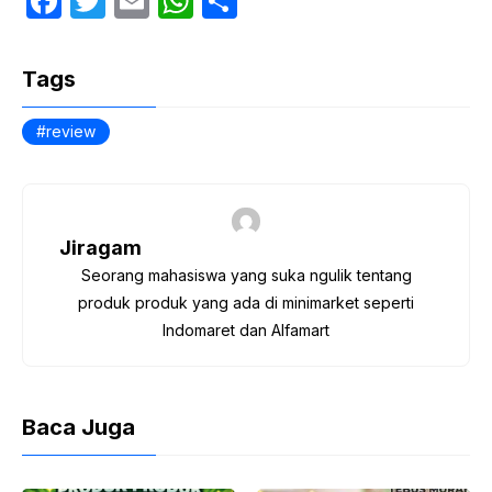
F
T
E
W
S
a
w
m
h
h
c
itt
ail
at
ar
Tags
e
er
s
e
b
A
review
o
p
o
p
k
Jiragam
Seorang mahasiswa yang suka ngulik tentang
produk produk yang ada di minimarket seperti
Indomaret dan Alfamart
Baca Juga