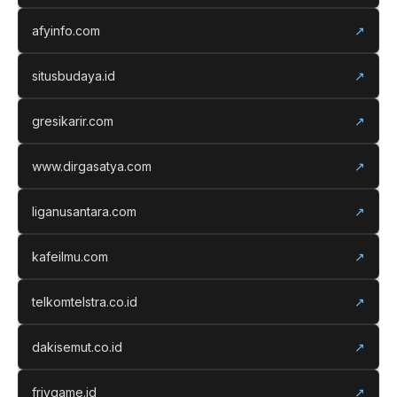
afyinfo.com
↗
situsbudaya.id
↗
gresikarir.com
↗
www.dirgasatya.com
↗
liganusantara.com
↗
kafeilmu.com
↗
telkomtelstra.co.id
↗
dakisemut.co.id
↗
frivgame.id
↗