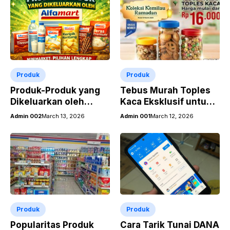
Produk
Produk
Produk-Produk yang
Tebus Murah Toples
Dikeluarkan oleh
Kaca Eksklusif untuk
Alfamart Minimarket:
Koleksi Kemilau
Admin 002
March 13, 2026
Admin 001
March 12, 2026
Pilihan Lengkap untuk
Ramadan
Kebutuhan Sehari-hari
Produk
Produk
Popularitas Produk
Cara Tarik Tunai DANA