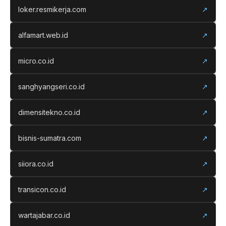
loker.resmikerja.com
↗
alfamart.web.id
↗
micro.co.id
↗
sanghyangseri.co.id
↗
dimensitekno.co.id
↗
bisnis-sumatra.com
↗
siiora.co.id
↗
transicon.co.id
↗
wartajabar.co.id
↗