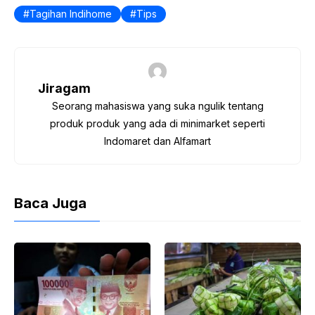
b
A
Tagihan Indihome
Tips
o
p
o
p
k
Jiragam
Seorang mahasiswa yang suka ngulik tentang
produk produk yang ada di minimarket seperti
Indomaret dan Alfamart
Baca Juga