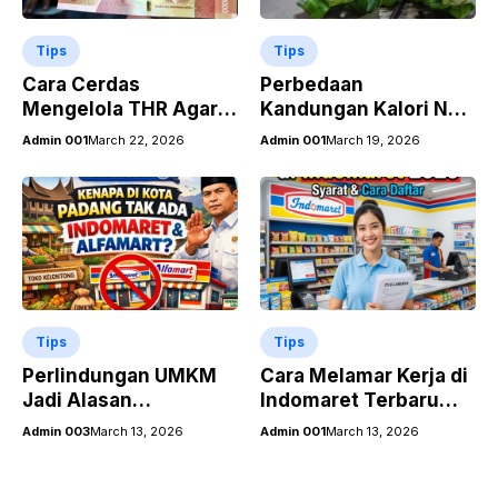
Tips
Tips
Cara Cerdas
Perbedaan
Mengelola THR Agar
Kandungan Kalori Nasi
Keuangan Tetap Aman
dan Ketupat yang
Admin 001
March 22, 2026
Admin 001
March 19, 2026
Setelah Lebaran
Perlu Diketahui
Tips
Tips
Perlindungan UMKM
Cara Melamar Kerja di
Jadi Alasan
Indomaret Terbaru
Minimarket Nasional
2026, Syarat, Gaji, dan
Admin 003
March 13, 2026
Admin 001
March 13, 2026
Dibatasi di Padang
Tips Lolos Seleksi