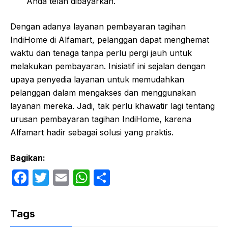
Anda telah dibayarkan.
Dengan adanya layanan pembayaran tagihan
IndiHome di Alfamart, pelanggan dapat menghemat
waktu dan tenaga tanpa perlu pergi jauh untuk
melakukan pembayaran. Inisiatif ini sejalan dengan
upaya penyedia layanan untuk memudahkan
pelanggan dalam mengakses dan menggunakan
layanan mereka. Jadi, tak perlu khawatir lagi tentang
urusan pembayaran tagihan IndiHome, karena
Alfamart hadir sebagai solusi yang praktis.
Bagikan:
F
T
E
W
S
a
w
m
h
h
c
itt
ail
at
ar
Tags
e
er
s
e