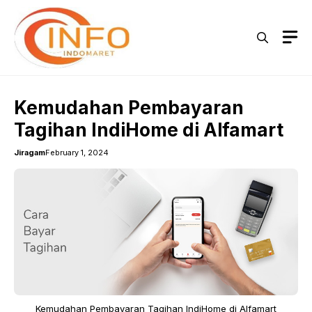
Skip
to
M
content
Kemudahan Pembayaran
Tagihan IndiHome di Alfamart
Jiragam
February 1, 2024
Kemudahan Pembayaran Tagihan IndiHome di Alfamart