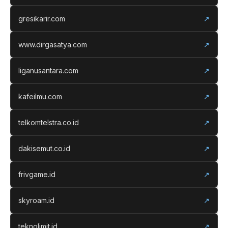
gresikarir.com
↗
www.dirgasatya.com
↗
liganusantara.com
↗
kafeilmu.com
↗
telkomtelstra.co.id
↗
dakisemut.co.id
↗
frivgame.id
↗
skyroam.id
↗
teknolimit.id
↗