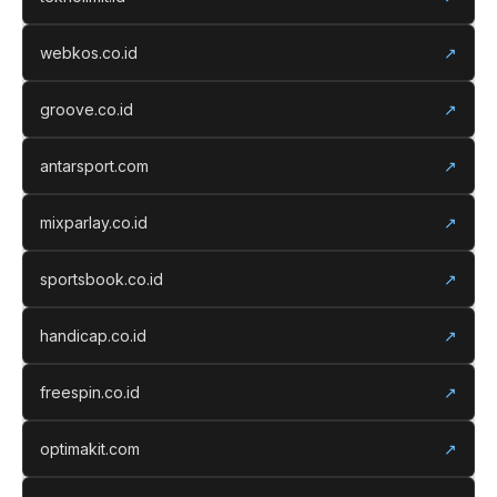
webkos.co.id
↗
groove.co.id
↗
antarsport.com
↗
mixparlay.co.id
↗
sportsbook.co.id
↗
handicap.co.id
↗
freespin.co.id
↗
optimakit.com
↗